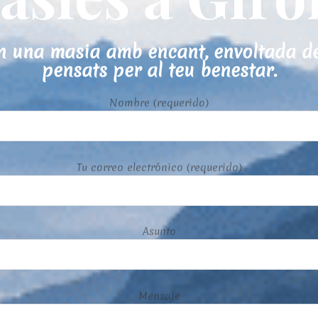
 una masia amb encant, envoltada de na
pensats per al teu benestar.
Nombre (requerido)
Tu correo electrónico (requerido)
Asunto
Mensaje