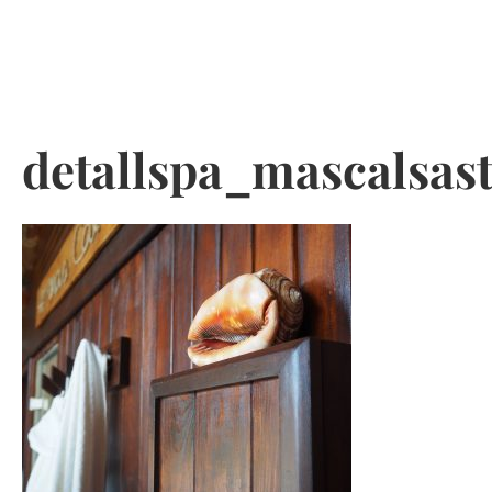
Skip
to
detallspa_mascalsast
content