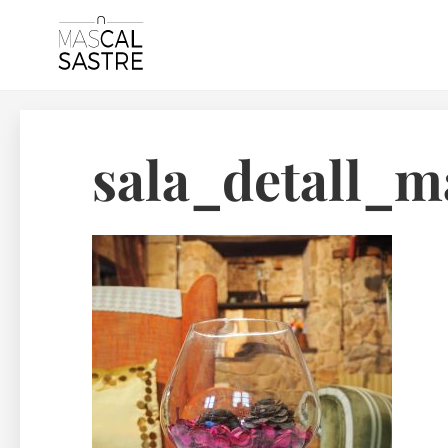
Skip
to
sala_detall_m
content