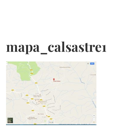
Skip
to
mapa_calsastre1
content