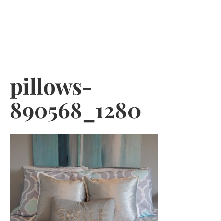
Skip
to
content
pillows-
890568_1280